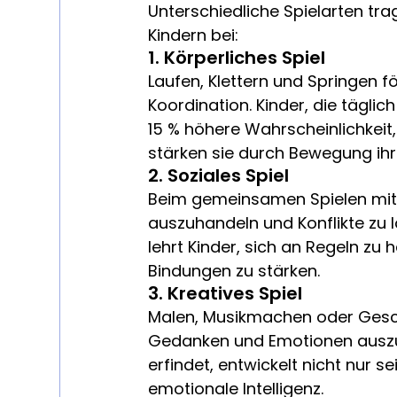
Unterschiedliche Spielarten tra
Kindern bei:
1. Körperliches Spiel
Laufen, Klettern und Springen f
Koordination. Kinder, die tägli
15 % höhere Wahrscheinlichkeit
stärken sie durch Bewegung ihr
2. Soziales Spiel
Beim gemeinsamen Spielen mit 
auszuhandeln und Konflikte zu lö
lehrt Kinder, sich an Regeln zu
Bindungen zu stärken.
3. Kreatives Spiel
Malen, Musikmachen oder Gesch
Gedanken und Emotionen auszud
erfindet, entwickelt nicht nur 
emotionale Intelligenz.