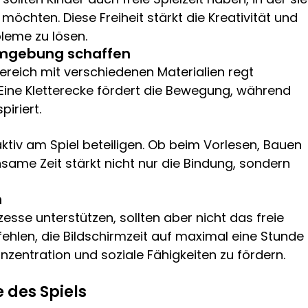
möchten. Diese Freiheit stärkt die Kreativität und 
bleme zu lösen.
 Umgebung schaffen
ereich mit verschiedenen Materialien regt 
 Eine Kletterecke fördert die Bewegung, während 
piriert.
 aktiv am Spiel beteiligen. Ob beim Vorlesen, Bauen 
same Zeit stärkt nicht nur die Bindung, sondern 
n
esse unterstützen, sollten aber nicht das freie 
ehlen, die Bildschirmzeit auf maximal eine Stunde 
zentration und soziale Fähigkeiten zu fördern.
e des Spiels