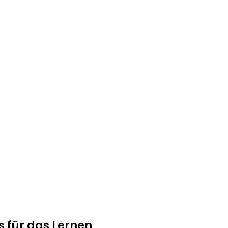
s für das Lernen