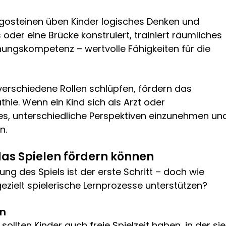
gosteinen üben Kinder logisches Denken und 
oder eine Brücke konstruiert, trainiert räumliches 
ungskompetenz – wertvolle Fähigkeiten für die 
 verschiedene Rollen schlüpfen, fördern das 
ie. Wenn ein Kind sich als Arzt oder 
 es, unterschiedliche Perspektiven einzunehmen un
n.
 das Spielen fördern können
ng des Spiels ist der erste Schritt – doch wie 
zielt spielerische Lernprozesse unterstützen?
en
sollten Kinder auch freie Spielzeit haben, in der sie