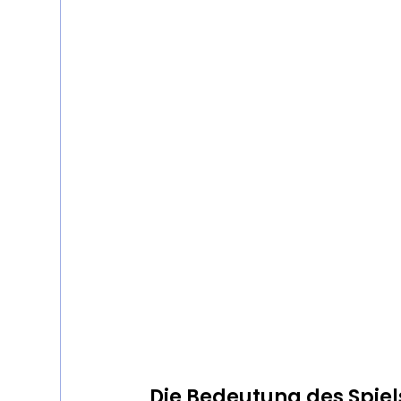
Die Bedeutung des Spiel