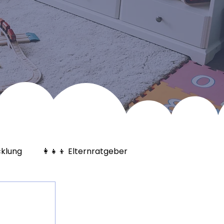
cklung
👩‍👧‍👦 Elternratgeber