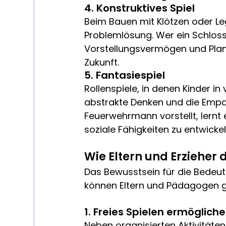
4. Konstruktives Spiel
Beim Bauen mit Klötzen oder Le
Problemlösung. Wer ein Schloss 
Vorstellungsvermögen und Plan
Zukunft.
5. Fantasiespiel
Rollenspiele, in denen Kinder in
abstrakte Denken und die Empath
Feuerwehrmann vorstellt, lernt
soziale Fähigkeiten zu entwickel
Wie Eltern und Erzieher
Das Bewusstsein für die Bedeutu
können Eltern und Pädagogen ge
1. Freies Spielen ermöglich
Neben organisierten Aktivitäten 