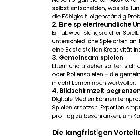
selbst entscheiden, was sie tun 
die Fähigkeit, eigenständig Pro
2. Eine spielerfreundliche
Ein abwechslungsreicher Spielb
unterschiedliche Spielarten an.
eine Bastelstation Kreativität ins
3. Gemeinsam spielen
Eltern und Erzieher sollten sich
oder Rollenspielen – die gemein
macht Lernen noch wertvoller.
4. Bildschirmzeit begrenze
Digitale Medien können Lernproz
Spielen ersetzen. Experten empf
pro Tag zu beschränken, um Kon
Die langfristigen Vorteil