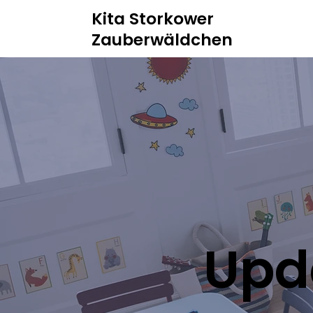
Kita Storkower
Zauberwäldchen
Upd