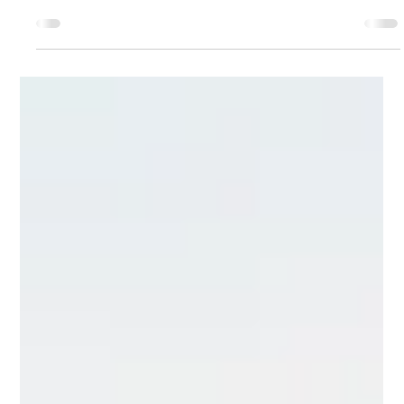
Zwischen Wut, Selbstregulation und Mittagsschlaf: Wie
Kinder lernen, ihren Tag zu meistern Wutanfälle,
Quengelei und der tägliche Streit...