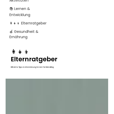
Aktivitäten
📚 Lernen &
Entwicklung
👩‍👧‍👦 Elternratgeber
🍎 Gesundheit &
Ernährung
👩‍👧‍👦
Elternratgeber
Hilfreiche Tipps & Unterstützung für den Familienalltag